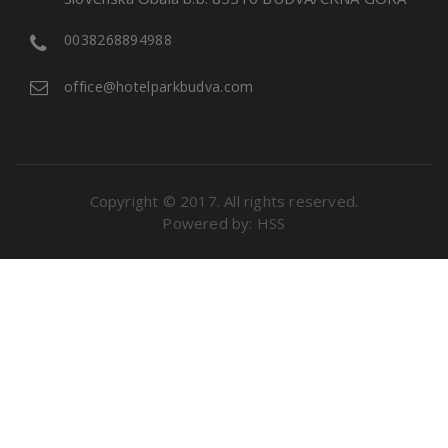
0038268894988
office@hotelparkbudva.com
Copyright © 2017. All rights reserved.
Powered by:
HSS